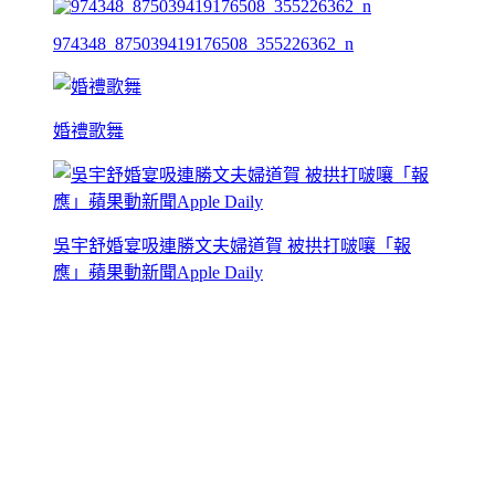
974348_875039419176508_355226362_n
婚禮歌舞
吳宇舒婚宴吸連勝文夫婦道賀 被拱打啵嚷「報
應」蘋果動新聞Apple Daily