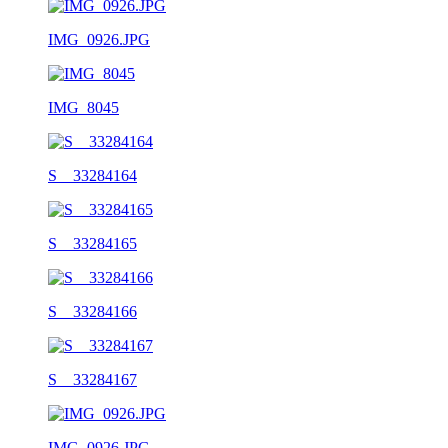
IMG_0926.JPG
IMG_8045
S__33284164
S__33284165
S__33284166
S__33284167
IMG_0926.JPG