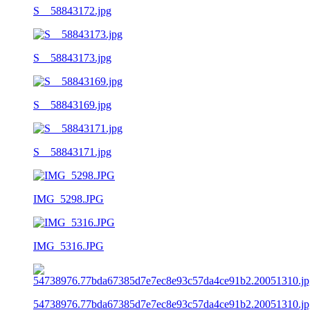
S__58843172.jpg
S__58843173.jpg
S__58843169.jpg
S__58843171.jpg
IMG_5298.JPG
IMG_5316.JPG
54738976.77bda67385d7e7ec8e93c57da4ce91b2.20051310.jp