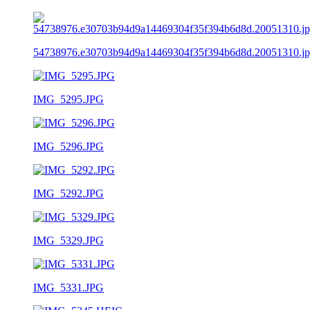
54738976.e30703b94d9a14469304f35f394b6d8d.20051310.j
IMG_5295.JPG
IMG_5296.JPG
IMG_5292.JPG
IMG_5329.JPG
IMG_5331.JPG