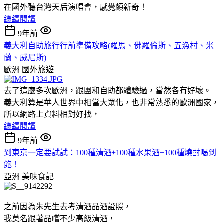
在國外聽台灣天后演唱會，感覺頗新奇！
繼續閱讀
9年前
義大利自助旅行行前準備攻略(羅馬、佛羅倫斯、五漁村、米
蘭、威尼斯)
歐洲
國外旅遊
去了這麼多次歐洲，跟團和自助都體驗過，當然各有好壞。
義大利算是華人世界中相當大眾化，也非常熟悉的歐洲國家，
所以網路上資料相對好找，
繼續閱讀
9年前
到東京一定要試試：100種清酒+100種水果酒+100種燒酎喝到
飽！
亞洲
美味食記
之前因為朱先生去考清酒品酒證照，
我莫名跟著品嚐不少高級清酒，