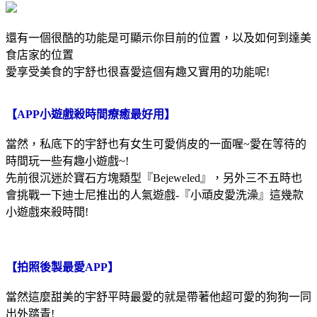
還有一個很酷的功能是可顯示你目前的位置，以及如何到達美
食店家的位置
愛享受美食的宇舒也很喜愛這個有趣又實用的功能呢!
【APP小遊戲殺時間療癒最好用】
當然，私底下的宇舒也有女生可愛俏皮的一面喔~愛在等待的
時間玩一些有趣小遊戲~!
先前很沉迷於寶石方塊類型『Bejeweled』，另外三不五時也
會挑戰一下迪士尼推出的人氣遊戲-『小頑皮愛洗澡』這幾款
小遊戲來殺時間!
【拍照後製最愛APP】
當然這麼甜美的宇舒平時最愛的就是帶著他超可愛的狗狗一同
出外踏青!