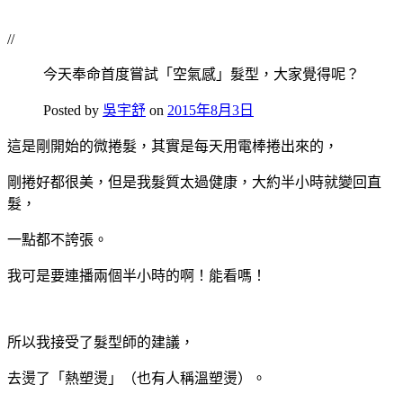
//
今天奉命首度嘗試「空氣感」髮型，大家覺得呢？
Posted by
吳宇舒
on
2015年8月3日
這是剛開始的微捲髮，其實是每天用電棒捲出來的，
剛捲好都很美，但是我髮質太過健康，大約半小時就變回直
髮，
一點都不誇張。
我可是要連播兩個半小時的啊！能看嗎！
所以我接受了髮型師的建議，
去燙了「熱塑燙」（也有人稱溫塑燙）。