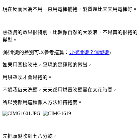
現在反而因為不用一直用電棒補捲，髮質還比天天用電棒好。
熱塑燙的效果很特別，比較像自然的大波浪，不是真的很捲的
髮型。
(跟冷燙的差別可以參考這篇：
要選冷燙？溫塑燙
)
如果用圓梳吹乾，呈現的是蓬鬆的微彎，
用烘罩吹才會是捲的。
不過我每天洗頭，天天都用烘罩吹頭實在太花時間，
所以我都用這種懶人方法維持捲度。
先把頭髮吹到七八分乾，