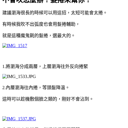
建議瀏海很長的時候可以用這招，太短可能會太捲。
有時候我吹不出弧度也會用髮捲輔助，
就是這種魔鬼氈的髮捲，選最大的。
1.將瀏海分成兩層，上層瀏海往外
反向捲緊
2.內層瀏海往內捲，等頭髮降溫。
這時可以趁機敷個臉之類的，剛好不會沾到。