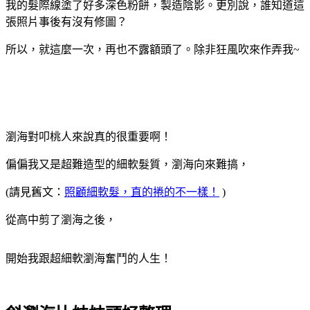
我的髮際線塗了好多深色粉餅，製造陰影。更別說，誰知道這
張照片事後有沒有修圖？
所以，就這麼一次，再也不露額頭了。除非狂風吹來作弄我~
瀏海對叩桃人來說真的很重要啊！
偏偏我又是超難造型的細軟髮質，瀏海向來難搞，
(請見舊文：
照顧細軟髮，直的捲的不一樣！
)
從高中剪了瀏海之後，
開始我跟超細軟瀏海奮鬥的人生！