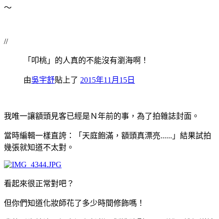
～
//
「叩桃」的人真的不能沒有瀏海啊！
由
吳宇舒
貼上了
2015年11月15日
我唯一讓額頭見客已經是Ｎ年前的事，為了拍雜誌封面。
當時編輯一樣直誇：「天庭飽滿，額頭真漂亮......」結果試拍
幾張就知道不太對。
看起來很正常對吧？
但你們知道化妝師花了多少時間修飾嗎！