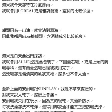
如果我今天都待在冷氣房內，
我就會用LOREAL或是雅詩蘭黛，霜狀的比較保溼。
額頭因為一出油，就會沾到瀏海，
因此我都用Biore擦額頭，含酒精成分比較乾爽。
如果是白天要出門採訪，
我就會用ALLIE(這是舊包裝了，下圖最右罐)，或是上頭的防
曬專科，還有蘭蔻這罐已經被我用完了，
這幾罐都是偏清爽的乳狀質地，擦多也不會太油。
至於上面的安耐曬跟SUNPLAY，我是不拿來擦臉的。
對我來說太乾了，擦臉上會痛。
安耐曬我只用在玩水，因為真的很乾，又過於防水，
每次洗澡都洗不乾淨，還得用卸妝油才能真正把防曬洗掉，