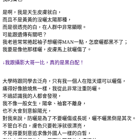
是啊，我是天生皮膚就白，
而且不是黃黃的沒曬太陽那種，
而是很透亮的白，
在人群中非常顯眼。
可能跟遺傳有關吧？
我老爸常常捲起袖子想曬得MAN一點，怎麼曬都黑不了；
我要是像他那樣曬，皮膚馬上就曬傷了。
↓我跟攝影大哥一比，真的是黑白配！
大學時跟同學去泛舟，只有我一個人在陰天還可以曬傷，
痛得好像臉燒焦一樣，我從此非常注重防曬。
不過認識我的人都會發現，
我不像一般女生，陽傘、袖套不離身，
也不大會刻意躲陽光，
對我來說，防曬是為了不要曬傷或長斑，曬不曬黑倒是其次。
不管白不白，膚色只要乾淨就很漂亮，
不見得要刻意追求像外國人一樣的白皙，