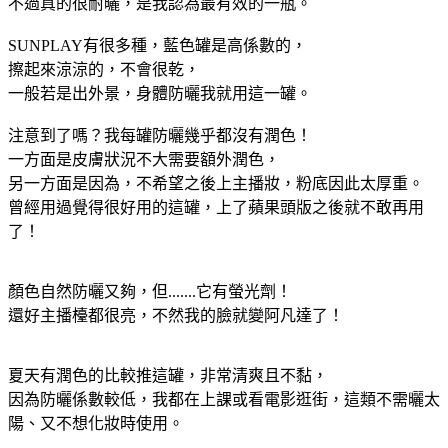
不過真的很耐曬，是我認為最有效的一瓶。
SUNPLAY有很多種，藍色罐是高係數的，
擦起來涼涼的，不會很乾，
一般若是出外景，身體防曬我就用這一罐。
注意到了嗎？我每罐防曬幾乎都沒有潤色！
一方面是皮膚狀況不大需要額外潤色，
另一方面是因為，不希望之後上主播妝，粉底因此太厚重。
曾經用過覺得很好用的這罐，上了蘋果頭版之後就不敢再用
了！
顏色自然防曬又夠，但.......它有螢光劑！
還好主播檯都很亮，不然我的臉就變阿凡達了！
夏天有潤色的比較推這罐，非常清爽且不黏，
因為防曬係數較低，我都在上課或看電影逛街，這類不需曬太
陽、又不想化妝時使用。