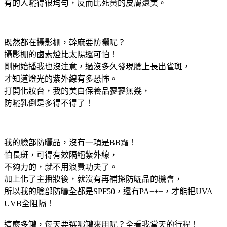
有的人曬得很均勻，反而比死黃的皮膚還美。
既然都在攝影棚，幹麻要防曬呢？
攝影棚的鹵素燈比太陽還可怕！
剛開始播我也沒注意，過沒多久發現臉上長出雀斑，
才知道燈光的紫外線有多恐怖。
打開化妝台，我的美白保養品寥寥無幾，
防曬乳倒是多得不得了！
我的臉部防曬品，沒有一項是BB霜！
怕長斑，可得有效隔絕紫外線，
不夠力的，就不用浪費功夫了。
加上化了主播妝後，就沒有再補搽防曬品的機會，
所以我的臉部防曬全都是SPF50，還有PA+++，才能把UVA
UVB全阻隔！
這麼多罐，每天要選哪罐來用呢？全看我當天的行程！